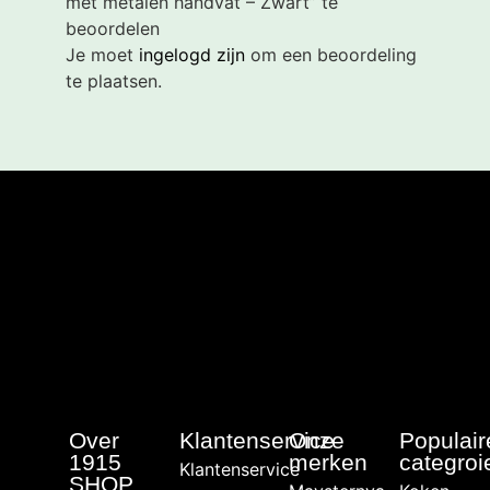
met metalen handvat – Zwart” te
beoordelen
Je moet
ingelogd zijn
om een beoordeling
te plaatsen.
Over
Klantenservice
Onze
Populair
1915
merken
categroi
Klantenservice
SHOP