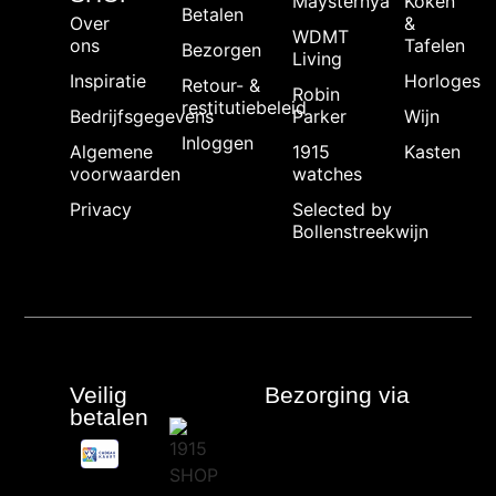
Maysternya
Koken
Betalen
Over
&
WDMT
ons
Tafelen
Bezorgen
Living
Inspiratie
Horloges
Retour- &
Robin
restitutiebeleid
Bedrijfsgegevens
Parker
Wijn
Inloggen
Algemene
1915
Kasten
voorwaarden
watches
Privacy
Selected by
Bollenstreekwijn
Veilig
Bezorging via
betalen