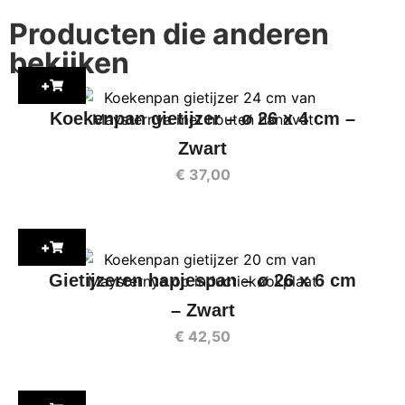
Producten die anderen
bekijken
+
Koekenpan gietijzer – ø 26 x 4 cm –
Zwart
€
37,00
+
Gietijzeren hapjespan – ø 26 x 6 cm
– Zwart
€
42,50