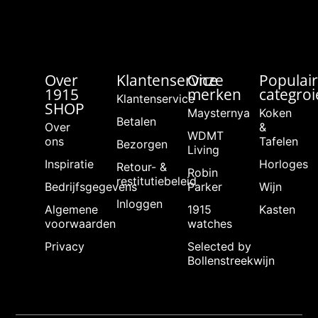
Over
Klantenservice
Onze
Populai
1915
merken
categro
Klantenservice
SHOP
Maysternya
Koken
Betalen
Over
&
WDMT
ons
Tafelen
Bezorgen
Living
Inspiratie
Horloges
Retour- &
Robin
restitutiebeleid
Bedrijfsgegevens
Parker
Wijn
Inloggen
Algemene
1915
Kasten
voorwaarden
watches
Privacy
Selected by
Bollenstreekwijn