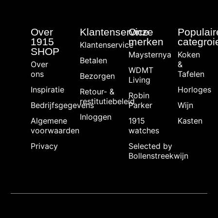
Over
Klantenservice
Onze
Populair
1915
merken
categroi
Klantenservice
SHOP
Maysternya
Koken
Betalen
Over
&
WDMT
ons
Tafelen
Bezorgen
Living
Inspiratie
Horloges
Retour- &
Robin
restitutiebeleid
Bedrijfsgegevens
Parker
Wijn
Inloggen
Algemene
1915
Kasten
voorwaarden
watches
Privacy
Selected by
Bollenstreekwijn