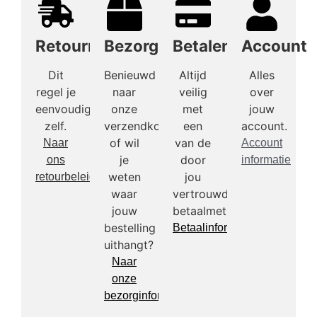
Retourneren
Bezorgen
Betalen
Account
Dit
Benieuwd
Altijd
Alles
regel je
naar
veilig
over
eenvoudig
onze
met
jouw
zelf.
verzendkosten
een
account.
of wil
van de
Naar
Account
je
door
ons
informatie
weten
jou
retourbeleid
waar
vertrouwde
jouw
betaalmethodes.
bestelling
Betaalinformatie
uithangt?
Naar
onze
bezorginformatie