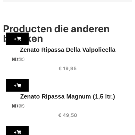
Producten die anderen
bekijken
+
Zenato Ripassa Della Valpolicella
€
19,95
+
Zenato Ripassa Magnum (1,5 ltr.)
€
49,50
+