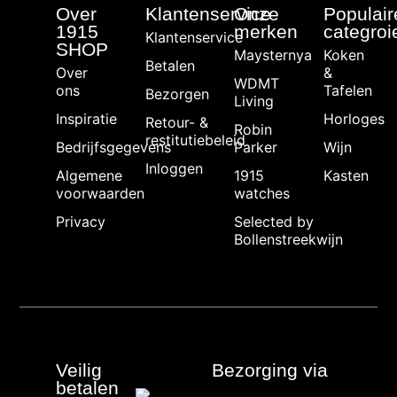
Over
Klantenservice
Onze
Populair
1915
merken
categroi
Klantenservice
SHOP
Maysternya
Koken
Betalen
Over
&
WDMT
ons
Tafelen
Bezorgen
Living
Inspiratie
Horloges
Retour- &
Robin
restitutiebeleid
Bedrijfsgegevens
Parker
Wijn
Inloggen
Algemene
1915
Kasten
voorwaarden
watches
Privacy
Selected by
Bollenstreekwijn
Veilig
Bezorging via
betalen