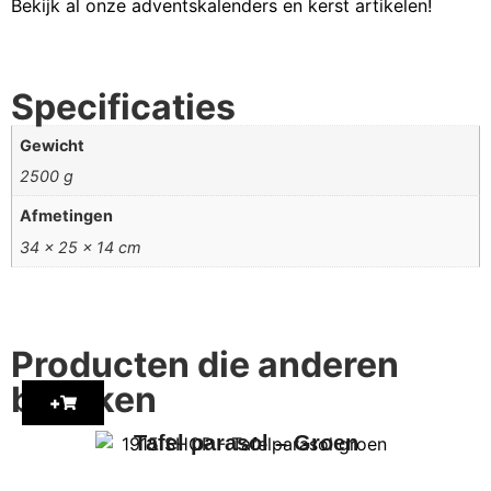
Bekijk al onze adventskalenders en kerst artikelen!
Specificaties
Gewicht
2500 g
Afmetingen
34 × 25 × 14 cm
Producten die anderen
bekijken
+
Tafel parasol – Groen