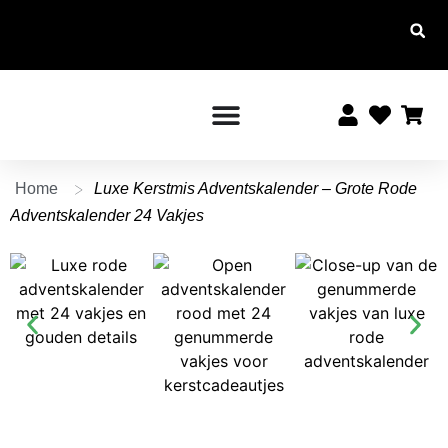
Altijd
Voor
Altijd
10%
15:00
gratis
korting
verstuurd
uur
besteld,
vanaf €
voor
morgen
leden
20,-
in huis!
>
Home
Luxe Kerstmis Adventskalender – Grote Rode
Adventskalender 24 Vakjes