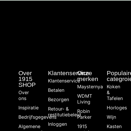
Over
Klantenservice
Onze
Populair
1915
merken
categroi
Klantenservice
SHOP
Maysternya
Koken
Betalen
Over
&
WDMT
ons
Tafelen
Bezorgen
Living
Inspiratie
Horloges
Retour- &
Robin
restitutiebeleid
Bedrijfsgegevens
Parker
Wijn
Inloggen
Algemene
1915
Kasten