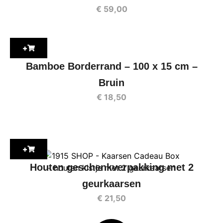
€
59,00
+
Bamboe Borderrand – 100 x 15 cm –
Bruin
€
18,50
+
Houten geschenkverpakking met 2
geurkaarsen
€
21,50