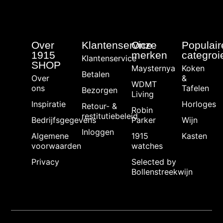
Over
Klantenservice
Onze
Populair
1915
merken
categroi
Klantenservice
SHOP
Maysternya
Koken
Betalen
Over
&
WDMT
ons
Tafelen
Bezorgen
Living
Inspiratie
Horloges
Retour- &
Robin
restitutiebeleid
Bedrijfsgegevens
Parker
Wijn
Inloggen
Algemene
1915
Kasten
voorwaarden
watches
Privacy
Selected by
Bollenstreekwijn