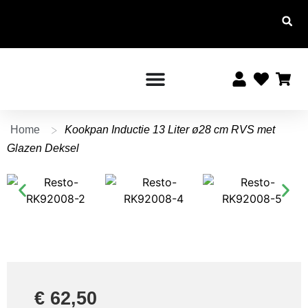
Altijd
Voor
Altijd
10%
15:00
gratis
korting
verstuurd
uur
besteld,
vanaf €
voor
morgen
leden
20,-
in huis!
>
Home
Kookpan Inductie 13 Liter ø28 cm RVS met
Glazen Deksel
€
62,50