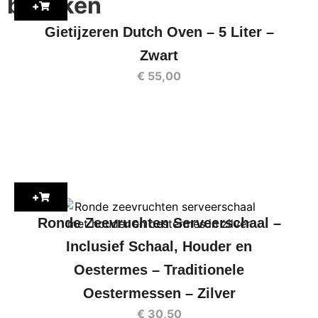
bekijken
+
Gietijzeren Dutch Oven – 5 Liter –
Zwart
€
55,00
+
Ronde Zeevruchten Serveerschaal –
Inclusief Schaal, Houder en
Oestermes – Traditionele
Oestermessen – Zilver
€
30,50