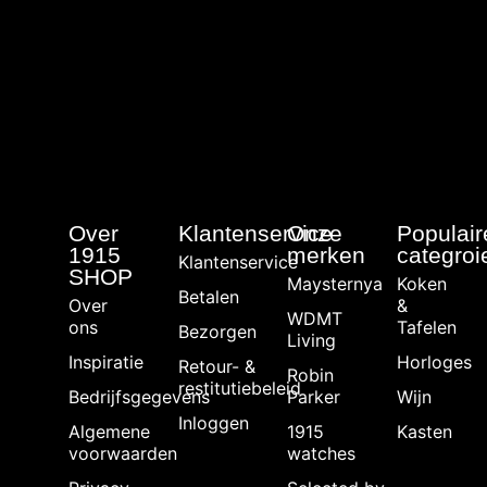
Over
Klantenservice
Onze
Populair
1915
merken
categroi
Klantenservice
SHOP
Maysternya
Koken
Betalen
Over
&
WDMT
ons
Tafelen
Bezorgen
Living
Inspiratie
Horloges
Retour- &
Robin
restitutiebeleid
Bedrijfsgegevens
Parker
Wijn
Inloggen
Algemene
1915
Kasten
voorwaarden
watches