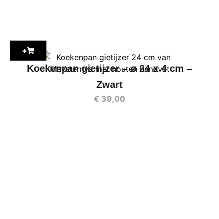
+
Koekenpan gietijzer – ø 24 x 4 cm –
Zwart
€
39,00