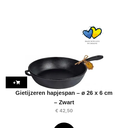
+
Gietijzeren hapjespan – ø 26 x 6 cm
– Zwart
€
42,50