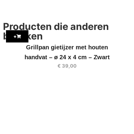
Producten die anderen
bekijken
+
Grillpan gietijzer met houten
handvat – ø 24 x 4 cm – Zwart
€
39,00