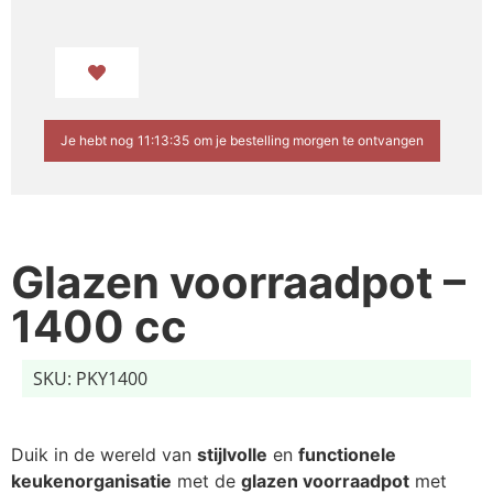
Je hebt nog
11:13:34
om je bestelling morgen te ontvangen
Glazen voorraadpot –
1400 cc
SKU: PKY1400
Duik in de wereld van
stijlvolle
en
functionele
keukenorganisatie
met de
glazen voorraadpot
met