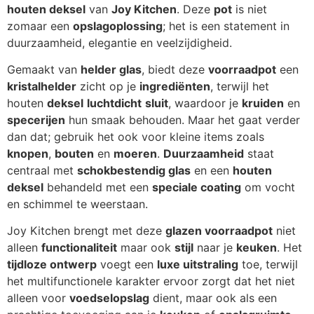
houten deksel
van
Joy Kitchen
. Deze
pot
is niet
zomaar een
opslagoplossing
; het is een statement in
duurzaamheid, elegantie en veelzijdigheid.
Gemaakt van
helder glas
, biedt deze
voorraadpot
een
kristalhelder
zicht op je
ingrediënten
, terwijl het
houten
deksel
luchtdicht
sluit
, waardoor je
kruiden
en
specerijen
hun smaak behouden. Maar het gaat verder
dan dat; gebruik het ook voor kleine items zoals
knopen
,
bouten
en
moeren
.
Duurzaamheid
staat
centraal met
schokbestendig glas
en een
houten
deksel
behandeld met een
speciale coating
om vocht
en schimmel te weerstaan.
Joy Kitchen brengt met deze
glazen voorraadpot
niet
alleen
functionaliteit
maar ook
stijl
naar je
keuken
. Het
tijdloze ontwerp
voegt een
luxe uitstraling
toe, terwijl
het multifunctionele karakter ervoor zorgt dat het niet
alleen voor
voedselopslag
dient, maar ook als een