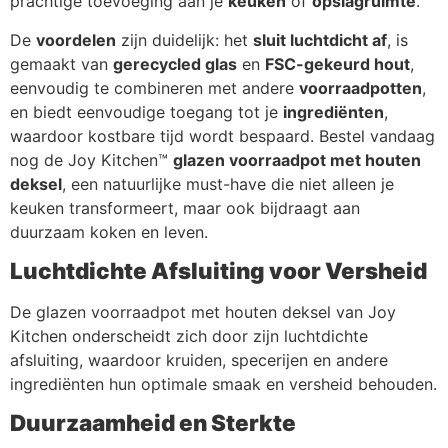
prachtige toevoeging aan je
keuken
of
opslagruimte
.
De
voordelen
zijn duidelijk: het
sluit luchtdicht af
, is
gemaakt van
gerecycled glas
en
FSC-gekeurd hout
,
eenvoudig te combineren met andere
voorraadpotten
,
en biedt eenvoudige toegang tot je
ingrediënten
,
waardoor kostbare tijd wordt bespaard. Bestel vandaag
nog de Joy Kitchen™
glazen voorraadpot met houten
deksel
, een natuurlijke must-have die niet alleen je
keuken transformeert, maar ook bijdraagt aan
duurzaam koken en leven.
Luchtdichte Afsluiting voor Versheid
De glazen voorraadpot met houten deksel van Joy
Kitchen onderscheidt zich door zijn luchtdichte
afsluiting, waardoor kruiden, specerijen en andere
ingrediënten hun optimale smaak en versheid behouden.
Duurzaamheid en Sterkte