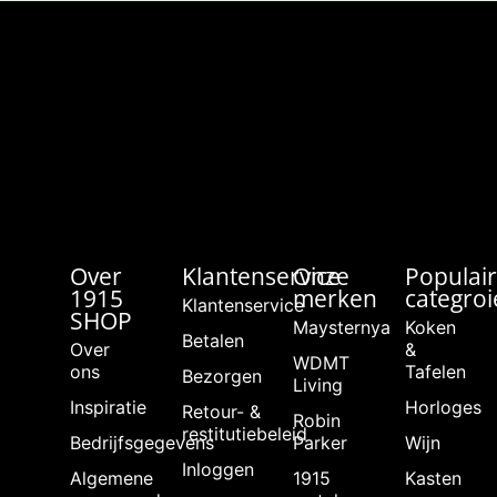
Over
Klantenservice
Onze
Populai
1915
merken
categro
Klantenservice
SHOP
Maysternya
Koken
Betalen
Over
&
WDMT
ons
Tafelen
Bezorgen
Living
Inspiratie
Horloges
Retour- &
Robin
restitutiebeleid
Bedrijfsgegevens
Parker
Wijn
Inloggen
Algemene
1915
Kasten