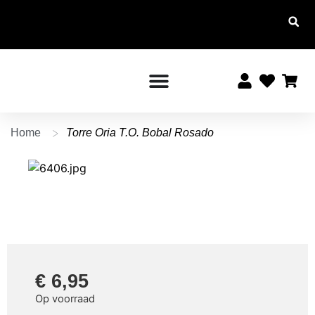
Altijd
Voor
Altijd
10%
15:00
gratis
korting
verstuurd
uur
besteld,
vanaf €
voor
morgen
leden
20,-
in huis!
>
Home
Torre Oria T.O. Bobal Rosado
€
6,95
Op voorraad