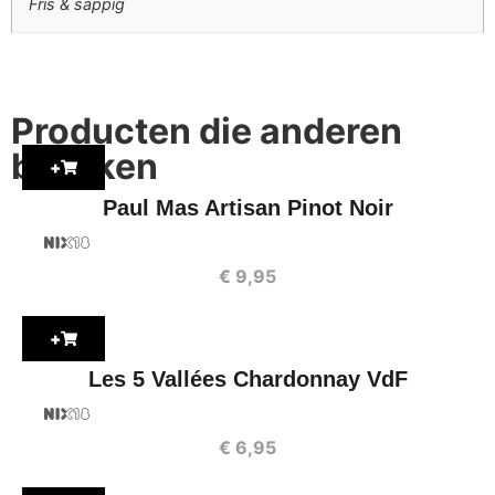
Fris & sappig
Producten die anderen
bekijken
+
Paul Mas Artisan Pinot Noir
€
9,95
+
Les 5 Vallées Chardonnay VdF
€
6,95