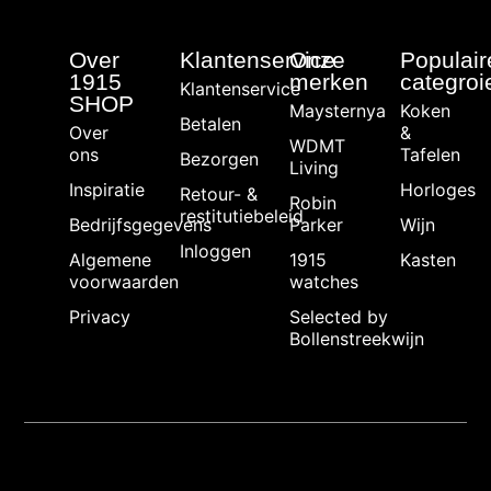
Over
Klantenservice
Onze
Populair
1915
merken
categroi
Klantenservice
SHOP
Maysternya
Koken
Betalen
Over
&
WDMT
ons
Tafelen
Bezorgen
Living
Inspiratie
Horloges
Retour- &
Robin
restitutiebeleid
Bedrijfsgegevens
Parker
Wijn
Inloggen
Algemene
1915
Kasten
voorwaarden
watches
Privacy
Selected by
Bollenstreekwijn