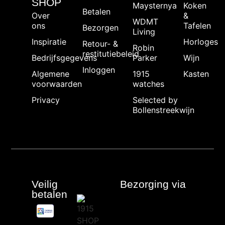
SHOP
Maysternya
Koken
Betalen
Over
&
WDMT
ons
Tafelen
Bezorgen
Living
Inspiratie
Horloges
Retour- &
Robin
restitutiebeleid
Bedrijfsgegevens
Parker
Wijn
Inloggen
Algemene
1915
Kasten
voorwaarden
watches
Privacy
Selected by
Bollenstreekwijn
Veilig
Bezorging via
betalen